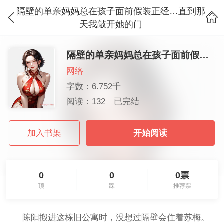
隔壁的单亲妈妈总在孩子面前假装正经…直到那
天我敲开她的门
隔壁的单亲妈妈总在孩子面前假装正经…直到那天我敲开她的门
网络
字数：6.752千
阅读：132
已完结
加入书架
开始阅读
0
0
0票
顶
踩
推荐票
陈阳搬进这栋旧公寓时，没想过隔壁会住着苏梅。