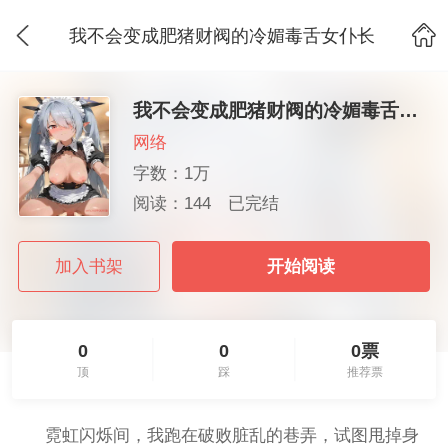
我不会变成肥猪财阀的冷媚毒舌女仆长
我不会变成肥猪财阀的冷媚毒舌女仆长
网络
字数：1万
阅读：144
已完结
加入书架
开始阅读
0
0
0票
顶
踩
推荐票
霓虹闪烁间，我跑在破败脏乱的巷弄，试图甩掉身