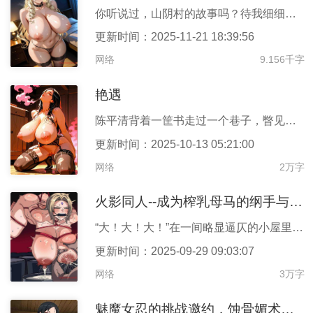
你听说过，山阴村的故事吗？待我细细道来……山阴村是我的故乡，它
更新时间：2025-11-21 18:39:56
网络
9.156千字
艳遇
陈平清背着一筐书走过一个巷子，瞥见巷子里有一个被绸缎裹住的男子
更新时间：2025-10-13 05:21:00
网络
2万字
火影同人--成为榨乳母马的纲手与照美冥
“大！大！大！”在一间略显逼仄的小屋里，一堆穿着简练短衣的忍者
更新时间：2025-09-29 09:03:07
网络
3万字
魅魔女忍的挑战邀约，蚀骨媚术侵蚀不死之心