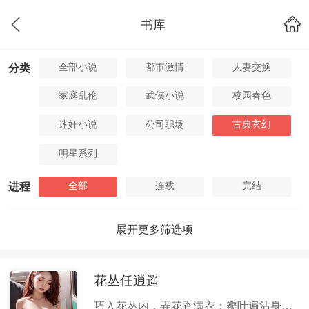
书库
全部小说
都市激情
人妻交换
分类
家庭乱伦
武侠小说
校园春色
迷奸小说
公司职场
古典玄幻
明星系列
全部
连载
完结
进程
展开更多筛选项
花丛任逍遥
巧入花丛内，弄花香满衣；瓣叶遍沾身，红尘事无休！徐展凌，原本只